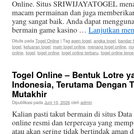
Online. Situs SRIWIJAYATOGEL mena
macam permainan dan juga memberika
yang sangat baik. Anda dapat menggunak
bermain game kasino …
Lanjutkan me
Ditulis pada
Togel Online
|
Tag
agen togel
,
angka togel
,
bandar 
togel
,
keluaran togel
,
main togel online
,
menang togel online
,
no
online
,
togel
,
togel online
,
togel online terbaru
,
togel online terp
Togel Online – Bentuk Lotre 
Indonesia, Terutama Dengan T
Mutakhir
Dipublikasi pada
Juni 10, 2026
oleh
admin
Kalian pasti takut bermain di situs Da
online resmi dan terpercaya yang memp
atau akan sering tidak bertindak aman