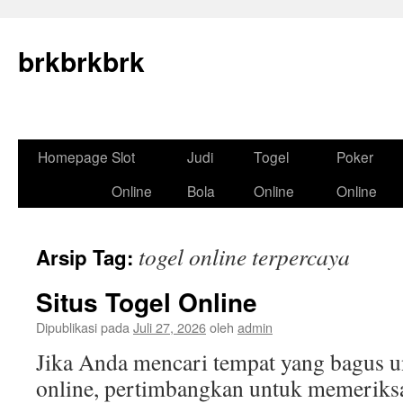
Langsung
ke
brkbrkbrk
isi
Homepage
Slot
Judi
Togel
Poker
Online
Bola
Online
Online
togel online terpercaya
Arsip Tag:
Situs Togel Online
Dipublikasi pada
Juli 27, 2026
oleh
admin
Jika Anda mencari tempat yang bagus u
online, pertimbangkan untuk memeriksa