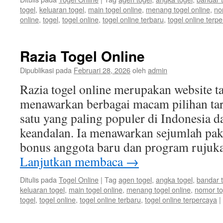
togel
,
keluaran togel
,
main togel online
,
menang togel online
,
no
online
,
togel
,
togel online
,
togel online terbaru
,
togel online terp
Razia Togel Online
Dipublikasi pada
Februari 28, 2026
oleh
admin
Razia togel online merupakan website t
menawarkan berbagai macam pilihan taru
satu yang paling populer di Indonesia d
keandalan. Ia menawarkan sejumlah pak
bonus anggota baru dan program rujuka
Lanjutkan membaca
→
Ditulis pada
Togel Online
|
Tag
agen togel
,
angka togel
,
bandar 
keluaran togel
,
main togel online
,
menang togel online
,
nomor to
togel
,
togel online
,
togel online terbaru
,
togel online terpercaya
|