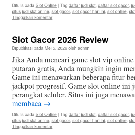
Ditulis pada
Slot Online
|
Tag
daftar judi slot
,
daftar slot gacor
,
ju
situs judi slot online
,
slot gacor
,
slot gacor hari ini
,
slot online
,
slo
Tinggalkan komentar
Slot Gacor 2026 Review
Dipublikasi pada
Mei 5, 2026
oleh
admin
Jika Anda mencari game slot vip onlin
putaran gratis, Anda mungkin ingin men
Game ini menawarkan beberapa fitur be
jackpot progresif. Game slot online ini j
perangkat seluler. Situs ini juga mena
membaca
→
Ditulis pada
Slot Online
|
Tag
daftar judi slot
,
daftar slot gacor
,
ju
situs judi slot online
,
slot gacor
,
slot gacor hari ini
,
slot online
,
slo
Tinggalkan komentar