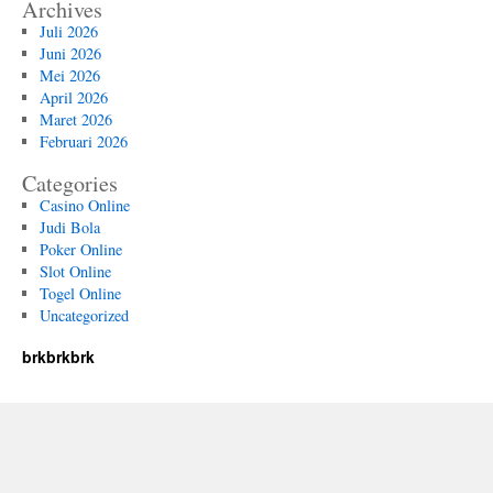
Archives
Juli 2026
Juni 2026
Mei 2026
April 2026
Maret 2026
Februari 2026
Categories
Casino Online
Judi Bola
Poker Online
Slot Online
Togel Online
Uncategorized
brkbrkbrk