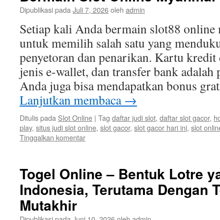
Dipublikasi pada
Juli 7, 2026
oleh
admin
Setiap kali Anda bermain slot88 online
untuk memilih salah satu yang menduk
penyetoran dan penarikan. Kartu kredit 
jenis e-wallet, dan transfer bank adalah
Anda juga bisa mendapatkan bonus gra
Lanjutkan membaca
→
Ditulis pada
Slot Online
|
Tag
daftar judi slot
,
daftar slot gacor
,
h
play
,
situs judi slot online
,
slot gacor
,
slot gacor hari ini
,
slot onlin
Tinggalkan komentar
Togel Online – Bentuk Lotre 
Indonesia, Terutama Dengan T
Mutakhir
Dipublikasi pada
Juni 10, 2026
oleh
admin