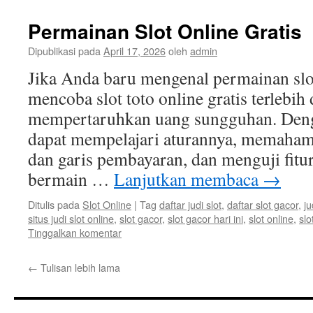
Permainan Slot Online Gratis
Dipublikasi pada
April 17, 2026
oleh
admin
Jika Anda baru mengenal permainan slo
mencoba slot toto online gratis terlebi
mempertaruhkan uang sungguhan. Denga
dapat mempelajari aturannya, memahami
dan garis pembayaran, dan menguji fitu
bermain …
Lanjutkan membaca
→
Ditulis pada
Slot Online
|
Tag
daftar judi slot
,
daftar slot gacor
,
ju
situs judi slot online
,
slot gacor
,
slot gacor hari ini
,
slot online
,
slo
Tinggalkan komentar
←
Tulisan lebih lama