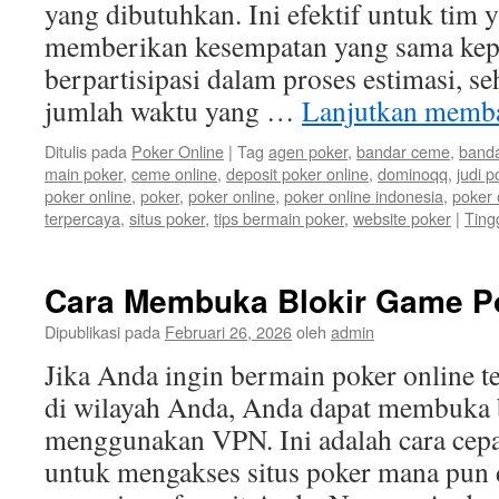
yang dibutuhkan. Ini efektif untuk tim y
memberikan kesempatan yang sama kep
berpartisipasi dalam proses estimasi, 
jumlah waktu yang …
Lanjutkan memb
Ditulis pada
Poker Online
|
Tag
agen poker
,
bandar ceme
,
banda
main poker
,
ceme online
,
deposit poker online
,
dominoqq
,
judi p
poker online
,
poker
,
poker online
,
poker online indonesia
,
poker 
terpercaya
,
situs poker
,
tips bermain poker
,
website poker
|
Ting
Cara Membuka Blokir Game Po
Dipublikasi pada
Februari 26, 2026
oleh
admin
Jika Anda ingin bermain poker online te
di wilayah Anda, Anda dapat membuka 
menggunakan VPN. Ini adalah cara cep
untuk mengakses situs poker mana pun