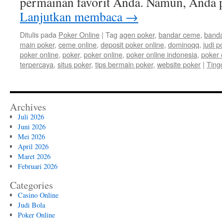
permainan favorit Anda. Namun, Anda
Lanjutkan membaca
→
Ditulis pada
Poker Online
|
Tag
agen poker
,
bandar ceme
,
banda
main poker
,
ceme online
,
deposit poker online
,
dominoqq
,
judi p
poker online
,
poker
,
poker online
,
poker online indonesia
,
poker 
terpercaya
,
situs poker
,
tips bermain poker
,
website poker
|
Ting
Archives
Juli 2026
Juni 2026
Mei 2026
April 2026
Maret 2026
Februari 2026
Categories
Casino Online
Judi Bola
Poker Online