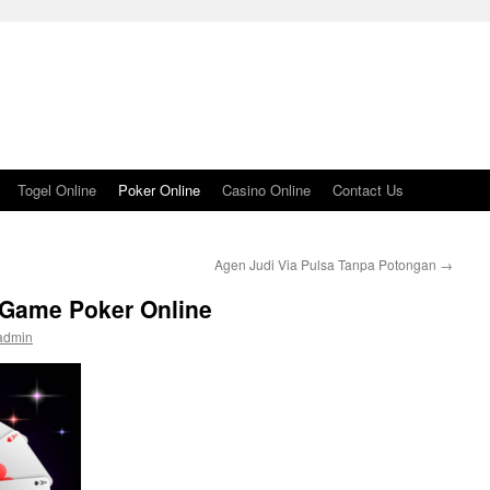
Togel Online
Poker Online
Casino Online
Contact Us
Agen Judi Via Pulsa Tanpa Potongan
→
 Game Poker Online
admin