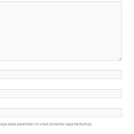
saya pada peramban ini untuk komentar saya berikutnya.