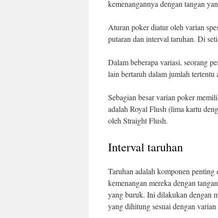
kemenangannya dengan tangan yan
Aturan poker diatur oleh varian sp
putaran dan interval taruhan. Di s
Dalam beberapa variasi, seorang pe
lain bertaruh dalam jumlah tertentu
Sebagian besar varian poker memilik
adalah Royal Flush (lima kartu deng
oleh Straight Flush.
Interval taruhan
Taruhan adalah komponen penting 
kemenangan mereka dengan tangan
yang buruk. Ini dilakukan dengan m
yang dihitung sesuai dengan varian