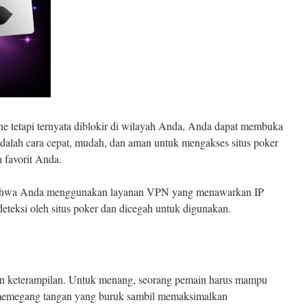
ne tetapi ternyata diblokir di wilayah Anda, Anda dapat membuka
alah cara cepat, mudah, dan aman untuk mengakses situs poker
 favorit Anda.
ahwa Anda menggunakan layanan VPN yang menawarkan IP
deteksi oleh situs poker dan dicegah untuk digunakan.
an keterampilan. Untuk menang, seorang pemain harus mampu
memegang tangan yang buruk sambil memaksimalkan