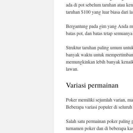
ada di pot sebelum taruhan atau ke
taruhan $100 yang luar biasa dari
Bergantung pada gim yang Anda mai
batas pot, dan batas tetap semuany
Struktur taruhan paling umum untu
banyak waktu untuk mempertimbang
memungkinkan lebih banyak kenaika
lawan.
Variasi permainan
Poker memiliki sejumlah varian, ma
Beberapa variasi populer di seluru
Salah satu permainan poker paling 
turnamen poker dan di beberapa kas