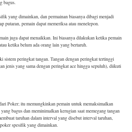
g bagus.
esifik yang dimainkan, dan permainan biasanya dibagi menjadi
etiap putaran, pemain dapat memeriksa atau menelepon.
main juga dapat menaikkan. Ini biasanya dilakukan ketika pemain
 atau ketika belum ada orang lain yang bertaruh.
i sistem peringkat tangan. Tangan dengan peringkat tertinggi
an jenis yang sama dengan peringkat ace hingga sepuluh), diikuti
dari Poker; itu memungkinkan pemain untuk memaksimalkan
 yang bagus dan meminimalkan kerugian saat memegang tangan
embuat taruhan dalam interval yang disebut interval taruhan,
 poker spesifik yang dimainkan.