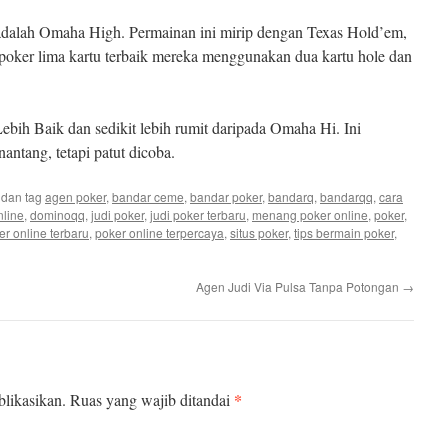
 adalah Omaha High. Permainan ini mirip dengan Texas Hold’em,
poker lima kartu terbaik mereka menggunakan dua kartu hole dan
Lebih Baik dan sedikit lebih rumit daripada Omaha Hi.
Ini
ntang, tetapi patut dicoba.
dan tag
agen poker
,
bandar ceme
,
bandar poker
,
bandarq
,
bandarqq
,
cara
nline
,
dominoqq
,
judi poker
,
judi poker terbaru
,
menang poker online
,
poker
,
er online terbaru
,
poker online terpercaya
,
situs poker
,
tips bermain poker
,
Agen Judi Via Pulsa Tanpa Potongan
→
*
likasikan.
Ruas yang wajib ditandai