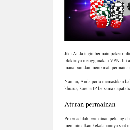
Jika Anda ingin bermain poker onli
blokirnya menggunakan VPN. Ini ad
mana pun dan menikmati permainan
Namun, Anda perlu memastikan b
khusus, karena IP bersama dapat di
Aturan permainan
Poker adalah permainan peluang d
meminimalkan kekalahannya saat 